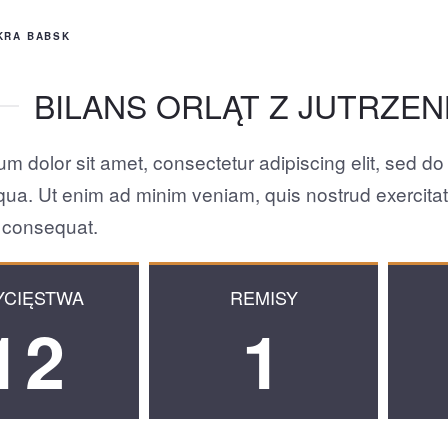
SKRA BABSK
BILANS ORLĄT Z JUTRZE
m dolor sit amet, consectetur adipiscing elit, sed do
ua. Ut enim ad minim veniam, quis nostrud exercitatio
consequat.
YCIĘSTWA
REMISY
12
1