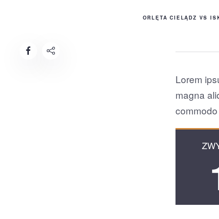
GŁÓWNA
HISTORIA SPOTKAŃ
ORLĘTA CIELĄDZ VS I
Lorem ipsu
magna aliq
commodo 
ZW