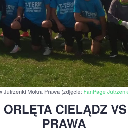
w Jutrzenki Mokra Prawa (zdjęcie:
FanPage Jutrzen
: ORLĘTA CIELĄDZ V
PRAWA