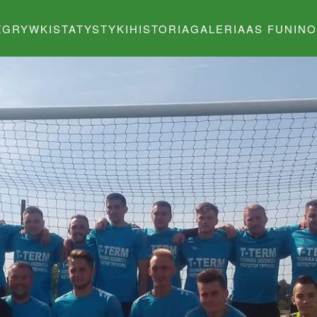
ZGRYWKI
STATYSTYKI
HISTORIA
GALERIA
AS FUNINO