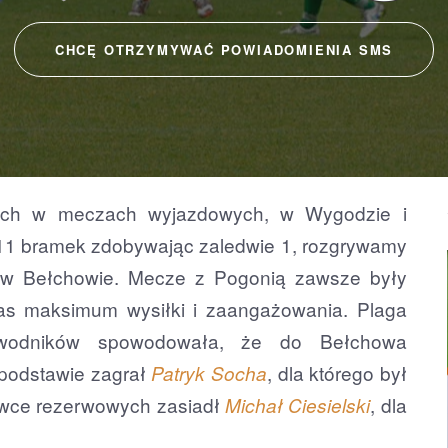
CHCĘ OTRZYMYWAĆ POWIADOMIENIA SMS
ach w meczach wyjazdowych, w Wygodzie i
ż 11 bramek zdobywając zaledwie 1, rozgrywamy
 w Bełchowie. Mecze z Pogonią zawsze były
as maksimum wysiłki i zaangażowania. Plaga
awodników spowodowała, że do Bełchowa
podstawie zagrał
, dla którego był
Patryk Socha
ławce rezerwowych zasiadł
, dla
Michał Ciesielski