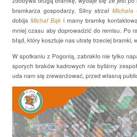
zdobywa drugą bramkę, wydaje się że jest po
bramkarza gospodarzy. Silny strzał
Michała 
dobija
i mamy bramkę kontaktow
Michał Bąk
mniej czasu aby doprowadzić do remisu. Po ra
błąd, który kosztuje nas utratę trzeciej bramki,
W spotkaniu z Pogonią, zabrakło nie tylko nap
sporych braków kadrowych nie byliśmy zespoł
uda nam się zrewanżować, przed własną publi