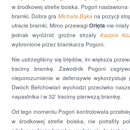
w środkowej strefie boiska. Pogoń nastawiona n
bramki. Dobra gra
na pozycji sto
Michała Bąka
utracie bramki. Mimo przewagi
nie miały
Orlęta
jednak wyróżnić groźne strzały
Kacpra Ko
wybronione przez bramkarza Pogoni.
Nie ustrzegliśmy się błędów, im większa prze
tracimy bramkę. Zawodnik Pogoni zagryw
nieporozumienie w defensywie wykorzystuje 
Dwóch Bełchowiań wychodzi przeciwko nasze
napastnika i w 32’ tracimy pierwszą bramkę.
Od tego momentu Pogoń kontrolowała przebie
w środkowej strefie boiska, nie potrafiły