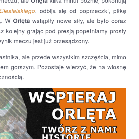
 meczu, ale
kilka minut później pokonują
Orlęta
, odbija się od poprzeczki, piłkę
Ciesielskiego
ą. W
wstąpiły nowe siły, ale było coraz
Orlęta
z kolejny grając pod presją popełniamy prosty
 wynik meczu jest już przesądzony.
astnika, ale przede wszystkim szczęścia, mimo
em gorszym. Pozostaje wierzyć, że na wiosnę
cznością.