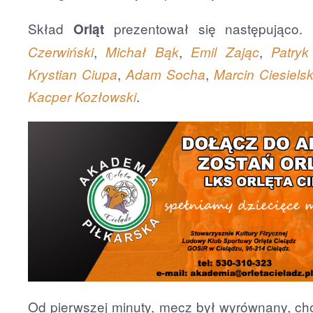
Skład
prezentował się następująco.
Orląt
,
,
,
Czerwiński
Michał Bąk
Emil Zając
Patryk
,
,
Krystian Ciupa
Adam Socha
Marcin Ciesielsk
.
Kacper Kozłowski
Od pierwszej minuty, mecz był wyrównany, c