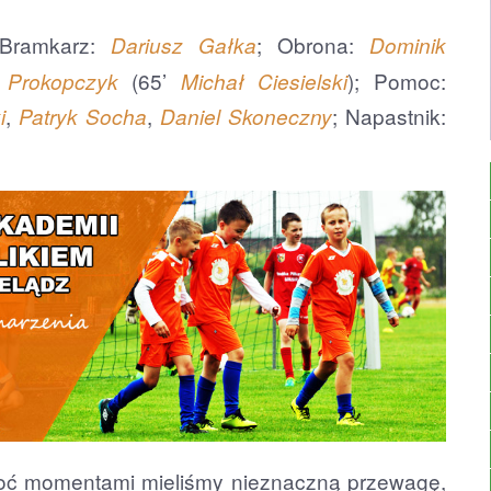
 Bramkarz:
; Obrona:
Dariusz Gałka
Dominik
(65’
); Pomoc:
 Prokopczyk
Michał Ciesielski
,
,
; Napastnik:
i
Patryk Socha
Daniel Skoneczny
hoć momentami mieliśmy nieznaczną przewagę,