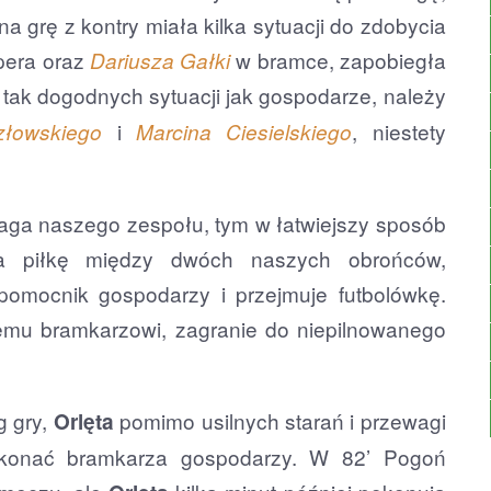
a grę z kontry miała kilka sytuacji do zdobycia
pera oraz
w bramce, zapobiegła
Dariusza Gałki
 tak dogodnych sytuacji jak gospodarze, należy
i
, niestety
złowskiego
Marcina Ciesielskiego
waga naszego zespołu, tym w łatwiejszy sposób
a piłkę między dwóch naszych obrońców,
pomocnik gospodarzy i przejmuje futbolówkę.
mu bramkarzowi, zagranie do niepilnowanego
g gry,
pomimo usilnych starań i przewagi
Orlęta
 pokonać bramkarza gospodarzy. W 82’ Pogoń