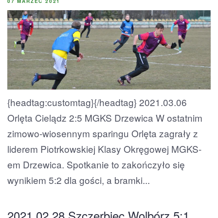
07 MARZEC 2021
{headtag:customtag}{/headtag} 2021.03.06
Orlęta Cielądz 2:5 MGKS Drzewica W ostatnim
zimowo-wiosennym sparingu Orlęta zagrały z
liderem Piotrkowskiej Klasy Okręgowej MGKS-
em Drzewica. Spotkanie to zakończyło się
wynikiem 5:2 dla gości, a bramki...
2021.02.28 Szczerbiec Wolbórz 5:1