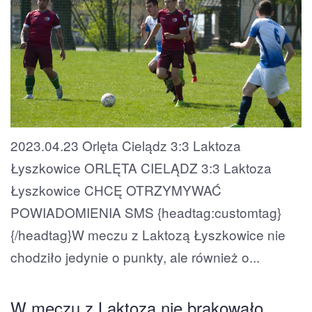
2023.04.23 Orlęta Cielądz 3:3 Laktoza
Łyszkowice ORLĘTA CIELĄDZ 3:3 Laktoza
Łyszkowice CHCĘ OTRZYMYWAĆ
POWIADOMIENIA SMS {headtag:customtag}
{/headtag}W meczu z Laktozą Łyszkowice nie
chodziło jedynie o punkty, ale również o...
W meczu z Laktozą nie brakowało