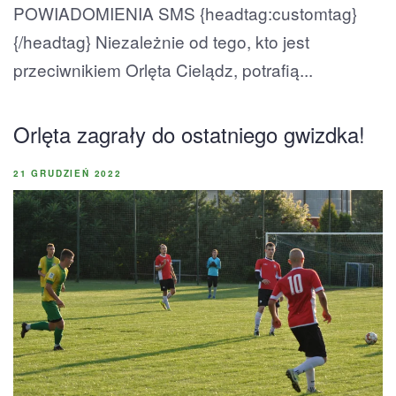
POWIADOMIENIA SMS {headtag:customtag}
{/headtag} Niezależnie od tego, kto jest
przeciwnikiem Orlęta Cielądz, potrafią...
Orlęta zagrały do ostatniego gwizdka!
21 GRUDZIEŃ 2022