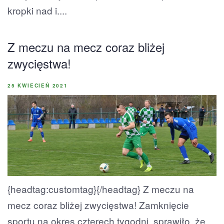
kropki nad i....
Z meczu na mecz coraz bliżej
zwycięstwa!
25 KWIECIEŃ 2021
{headtag:customtag}{/headtag} Z meczu na
mecz coraz bliżej zwycięstwa! Zamknięcie
sportu na okres czterech tygodni, sprawiło, że